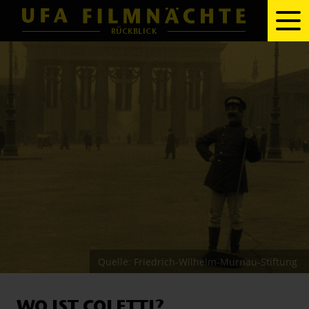
RÜCKBLICK
Quelle: Friedrich-Wilhelm-Murnau-Stiftung
WO IST COLETTI?