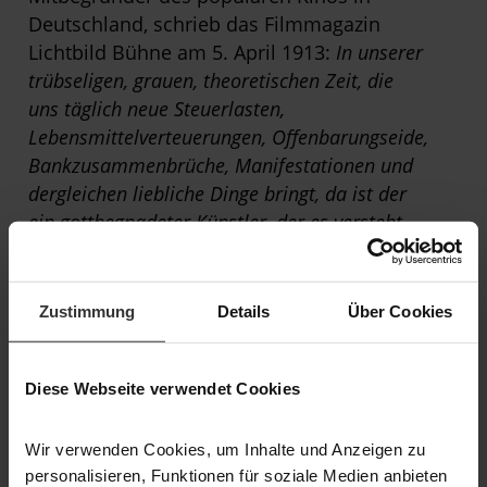
Deutschland, schrieb das Filmmagazin
Lichtbild Bühne am 5. April 1913:
In unserer
trübseligen, grauen, theoretischen Zeit, die
uns täglich neue Steuerlasten,
Lebensmittelverteuerungen, Offenbarungseide,
Bankzusammenbrüche, Manifestationen und
dergleichen liebliche Dinge bringt, da ist der
ein gottbegnadeter Künstler, der es versteht,
uns die Sorgenfalten von der Stirn
wegzuscheuchen.
Zustimmung
Details
Über Cookies
Diese Webseite verwendet Cookies
Musik
Wir verwenden Cookies, um Inhalte und Anzeigen zu
personalisieren, Funktionen für soziale Medien anbieten