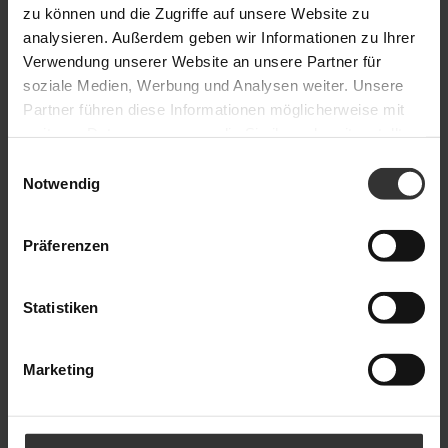
zu können und die Zugriffe auf unsere Website zu
analysieren. Außerdem geben wir Informationen zu Ihrer
Verwendung unserer Website an unsere Partner für
soziale Medien, Werbung und Analysen weiter. Unsere
Partner führen diese Informationen möglicherweise mit
weiteren Daten zusammen, die Sie ihnen bereitgestellt
haben oder die sie im Rahmen Ihrer Nutzung der Dienste
Einwilligungsauswahl
gesammelt haben.
Notwendig
Weitere Informationen finden Sie in unseren
Datenschutzinformationen
.
Präferenzen
Statistiken
Marketing
Metropolis Orchester Berlin mit 
einer Komposition von Richard 
Siedhoff