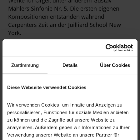
Werke für Orgel, unter anderem Gustav
Mahlers Sinfonie Nr. 5. Die ersten eigenen
Kompositionen entstanden während
Carpenters Zeit an der Juilliard School New
York.
2019 erschien Carpenters Einspielung
seiner Bearbeitung der „Paganini-
Variationen“ von Sergei Rachmaninoff
Zustimmung
Details
Über Cookies
sowie Francois Poulencs Orgelkonzert mit
dem Konzerthausorchester Berlin unter
Christoph Eschenbach. Als erster Organist
Diese Webseite verwendet Cookies
überhaupt wurde Cameron Carpenter für
sein Album Revolutionary (2008, Telarc) für
Wir verwenden Cookies, um Inhalte und Anzeigen zu
einen Grammy nominiert.
personalisieren, Funktionen für soziale Medien anbieten
zu können und die Zugriffe auf unsere Website zu
Für sein Wirken wurde Carpenter mit
analysieren. Außerdem geben wir Informationen zu Ihrer
zahlreichen Preisen ausgezeichnet und war
Verwendung unserer Website an unsere Partner für