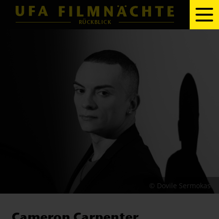
RÜCKBLICK
© Dovile Sermokas
Cameron Carpenter